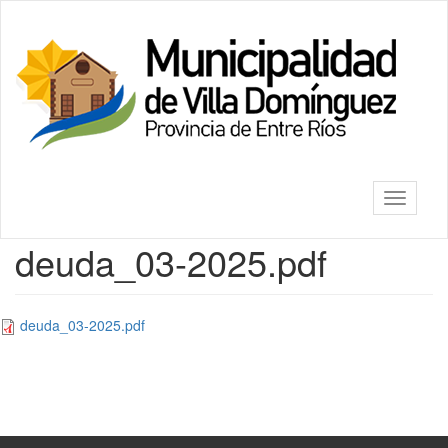
Ir
al
Villa
contenido
Dominguez
principal
Mostrar/
barra
de
deuda_03-2025.pdf
navegac
deuda_03-2025.pdf