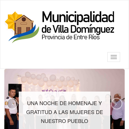
Ir
al
Villa
contenido
Dominguez
principal
Mostrar/
barra
de
navegac
Información
destacada
UNA NOCHE DE HOMENAJE Y
GRATITUD A LAS MUJERES DE
NUESTRO PUEBLO